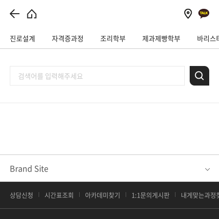
진로설계
자격증과정
조리학부
제과제빵학부
바리스
Brand Site
상담신청
시간표조회
아카데미찾기
1:1문의게시판
내게맞는과정