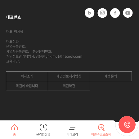
대표번호
대표: 이서욱
대표전화
운영등록번호:
사업자등록번호:
ㅣ통신판매번호:
개인정보관리책임자: 김윤환 yhkim01@hscook.com
교육담당 :
회사소개
개인정보처리방침
제휴문의
학원에 바랍니다
회원약관
홈
온라인상담
카테고리
빠른수강료조회