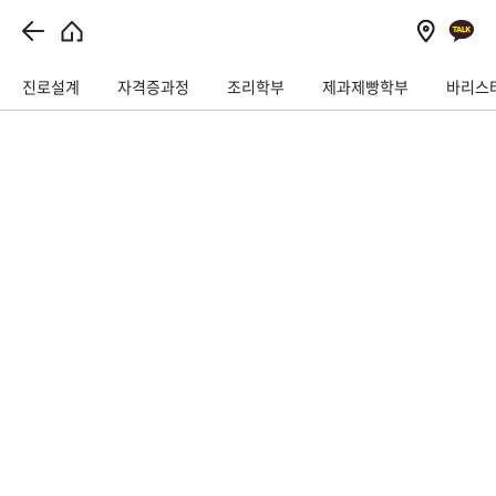
// 이벤트상담 관련
진로설계
자격증과정
조리학부
제과제빵학부
바리스