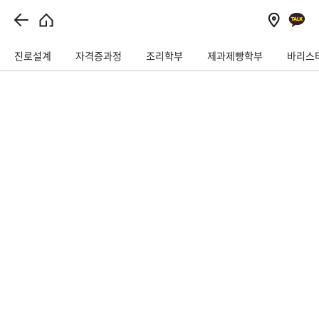
// 이벤트상담 관련
진로설계
자격증과정
조리학부
제과제빵학부
바리스