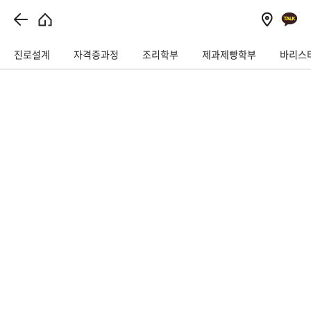
// 이벤트상담 관련
진로설계
자격증과정
조리학부
제과제빵학부
바리스