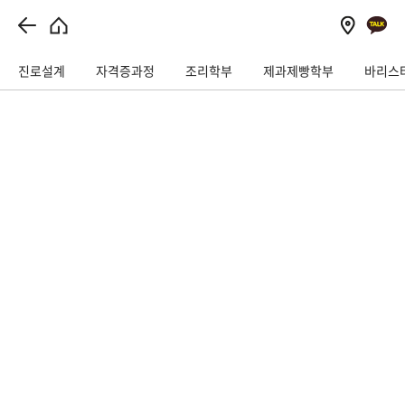
// 이벤트상담 관련
진로설계
자격증과정
조리학부
제과제빵학부
바리스