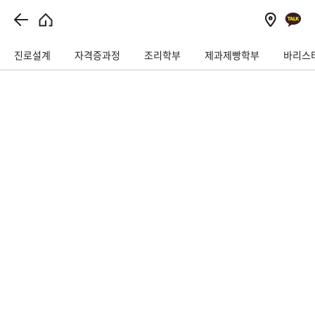
// 이벤트상담 관련
진로설계
자격증과정
조리학부
제과제빵학부
바리스