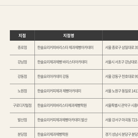
지점
지점명
종로점
한솔요리커피바리스타 제과제빵아카데미
서울 종로구 삼일대로 39
강남점
한솔요리제과제빵 바리스타아카데미
서울시 서초구 강남대로 4
강동점
한솔요리아카데미 강동
서울 강동구 천호대로 995 
노원점
한솔요리커피제과 제빵아카데미
서울 노원구 동일로 141
구로디지털점
한솔요리커피바리스타제과제빵학원
서울특별시 관악구 시흥대로
발산점
한솔요리커피제과제빵아카데미 발산
서울 강서구 마곡동 723
분당점
한솔요리제과제빵학원
경기 성남시 분당구 분당로