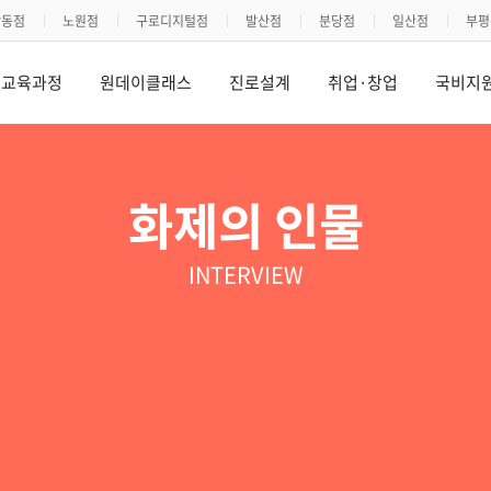
강동점
노원점
구로디지털점
발산점
분당점
일산점
부평
교육과정
원데이클래스
진로설계
취업·창업
국비지
화제의 인물
INTERVIEW