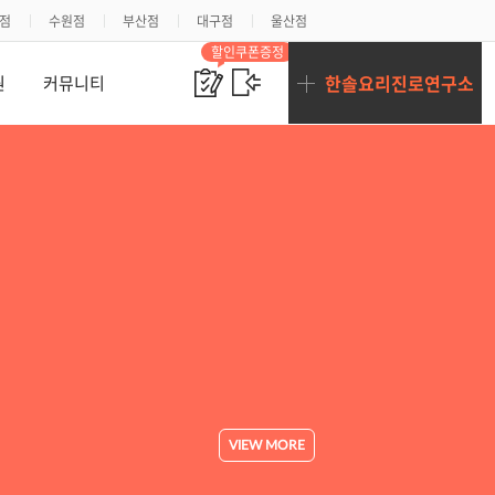
점
수원점
부산점
대구점
울산점
바로 이 강의
할인쿠폰증정
상담하기
한솔요리진로연구소
원
커뮤니티
Contact us
VIEW MORE