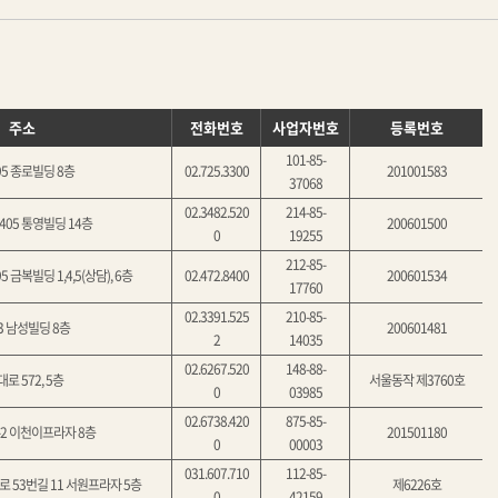
주소
전화번호
사업자번호
등록번호
101-85-
5 종로빌딩 8층
02.725.3300
201001583
37068
02.3482.520
214-85-
05 통영빌딩 14층
200601500
0
19255
212-85-
금복빌딩 1,4,5(상담), 6층
02.472.8400
200601534
17760
02.3391.525
210-85-
3 남성빌딩 8층
200601481
2
14035
02.6267.520
148-88-
 572, 5층
서울동작 제3760호
0
03985
02.6738.420
875-85-
-2 이천이프라자 8층
201501180
0
00003
031.607.710
112-85-
 53번길 11 서원프라자 5층
제6226호
0
42159